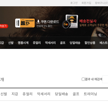
로그인
회원가입
장바구니(
0
지갑
신발
명품시계
쥬얼리
악세서리
골프
당일배송
할인상품
베스트
개
결과 내 재검색
신발
지갑
쥬얼리
악세서리
당일배송
골프
트레이닝