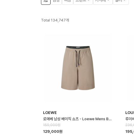
남성
여성
브랜드
가격대
컬러
Total
134,747
개
LOEWE
LOU
로에베 남성 베이직 쇼츠 - Loewe Mens Basic Shorts - loc16667…
159,000원
236
129,000원
195