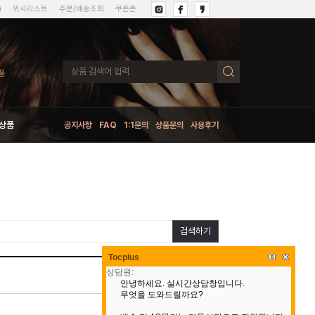
)
위시리스트
주문/배송조회
쿠폰존
상품
공지사항
FAQ
1:1문의
상품문의
사용후기
검색하기
Tocplus