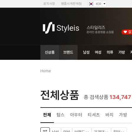
공지사항
명품시계판매점
KOR
신상품
브랜드
남성
여성
의류
가방
Home
전체상품
134,747
총 검색상품
전체
탑스
아우터
티셔츠
바지
가방