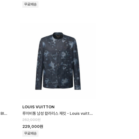
무료배송
LOUIS VUITTON
프라다 남성 블루종 재킷 - Prada Mens Blouson Jacket - prc166…
루이비통 남성 칼라리스 재킷 - Louis vuitton Mens Embellished C…
262,000원
229,000원
무료배송