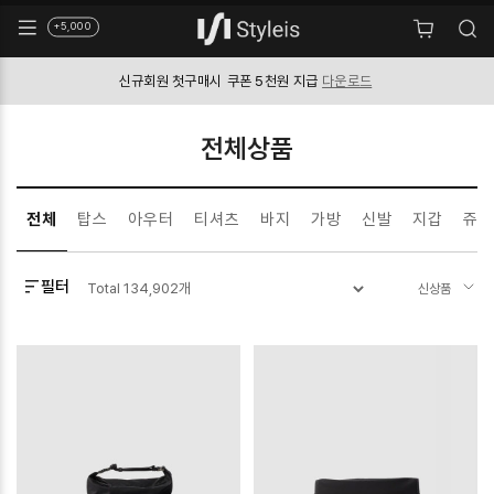
+5,000
신규회원 첫구매시
쿠폰 5천원 지급
다운로드
전체상품
전체
탑스
아우터
티셔츠
바지
가방
신발
지갑
쥬얼
필터
Total
134,902
개