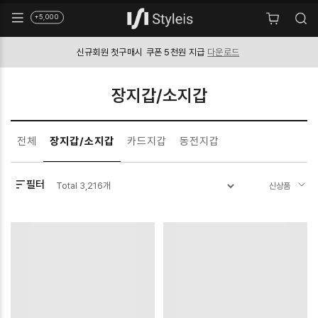
+5,000
신규회원 첫구매시
쿠폰 5천원 지급
다운로드
장지갑/소지갑
전체
장지갑/소지갑
카드지갑
동전지갑
필터
Total
3,216
개