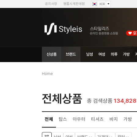
공지사항
명품시계판매점
KOR
신상품
브랜드
남성
여성
의류
가방
Home
전체상품
134,828
총 검색상품
전체
탑스
아우터
티셔츠
바지
가방