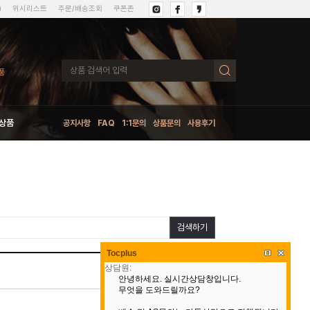
)
위시리스트
주문/배송조회
쿠폰존
상품
공지사항
FAQ
1:1문의
상품문의
사용후기
검색하기
Tocplus