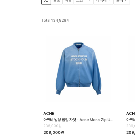
남성
여성
브랜드
가격대
컬러
Total
134,828
개
ACNE
ACN
아크네 남성 집업 자켓 - Acne Mens Zip Up Jakcet - anc16693x
236,000원
236
209,000원
209