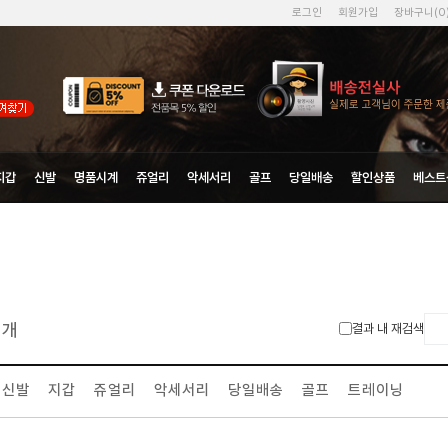
로그인
회원가입
장바구니(
0
지갑
신발
명품시계
쥬얼리
악세서리
골프
당일배송
할인상품
베스트
개
결과 내 재검색
신발
지갑
쥬얼리
악세서리
당일배송
골프
트레이닝