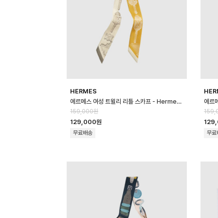
HERMES
HER
에르메스 여성 트윌리 리틀 스카프 - Hermes Womens Twilly Little S…
159,000원
159,
129,000원
129
무료배송
무료