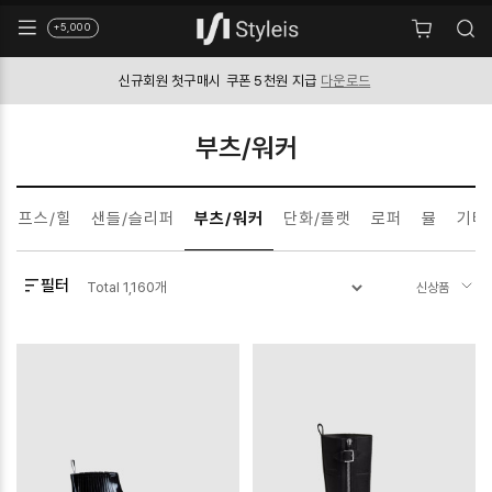
+5,000
신규회원 첫구매시
쿠폰 5천원 지급
다운로드
부츠/워커
펌프스/힐
샌들/슬리퍼
부츠/워커
단화/플랫
로퍼
뮬
기타
필터
Total
1,160
개