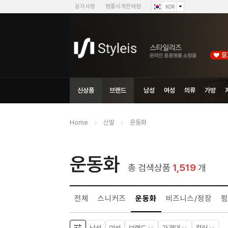
공지사항
명품시계판매점
KOR
신상품
브랜드
남성
여성
의류
가방
Home
신발
운동화
운동화
1,519
총 검색상품
개
전체
스니커즈
운동화
비즈니스/정장
펌