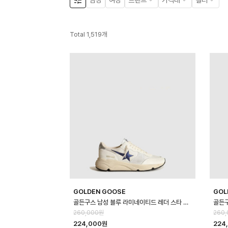
남성
여성
브랜드
가격대
컬러
Total
1,519
개
GOLDEN GOOSE
GOL
골든구스 남성 블루 라미네이티드 레더 스타 런닝솔 - Golden Goose Mens Bl…
260,000원
260
224,000원
224