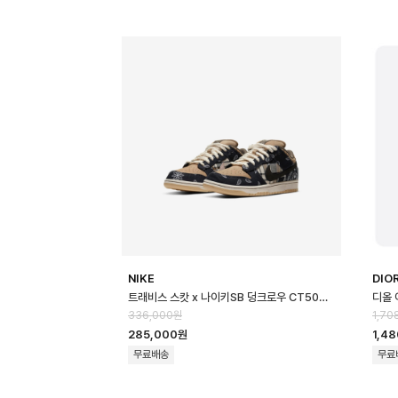
NIKE
DIO
트래비스 스캇 x 나이키SB 덩크로우 CT5053-001【매장】- 리셀가 150만원대 - …
336,000원
1,70
285,000원
1,4
무료배송
무료