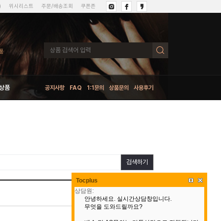
)
위시리스트
주문/배송조회
쿠폰존
상품
공지사항
FAQ
1:1문의
상품문의
사용후기
검색하기
Tocplus