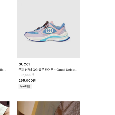
GUCCI
나이키 남/녀 블랙 에어 - Nike Unisex Black Air - nik179x
구찌 남/녀 GG 블루 라이톤 - Gucci Unisex Blue Sneakers- gu9…
326,000원
265,000원
무료배송