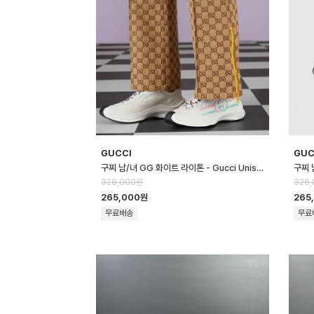
GUCCI
GUC
구찌 남/녀 GG 화이트 라이톤 - Gucci Unisex White Sneakers- g…
326,000원
326
265,000원
265
무료배송
무료