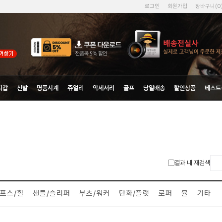
로그인
회원가입
장바구니(
0
지갑
신발
명품시계
쥬얼리
악세서리
골프
당일배송
할인상품
베스트
결과 내 재검색
프스/힐
샌들/슬리퍼
부츠/워커
단화/플랫
로퍼
뮬
기타