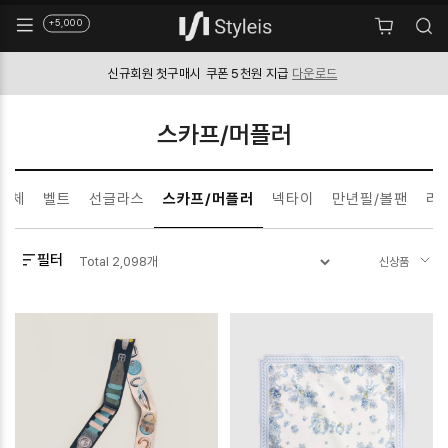
+5,000
신규회원 첫구매시
쿠폰 5천원 지급
다운로드
스카프/머플러
전체
벨트
선글라스
스카프/머플러
넥타이
만년필/볼팬
라
필터
Total
2,098
개