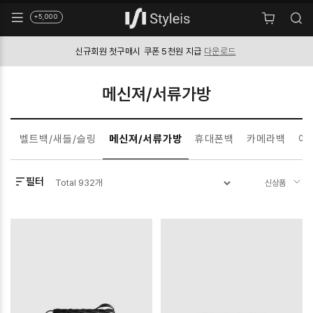
+5,000
신규회원 첫구매시
쿠폰 5천원 지급
다운로드
메신져/서류가방
백
벨트백/새들/슬링
메신져/서류가방
휴대폰백
카메라백
여
필터
Total
932
개