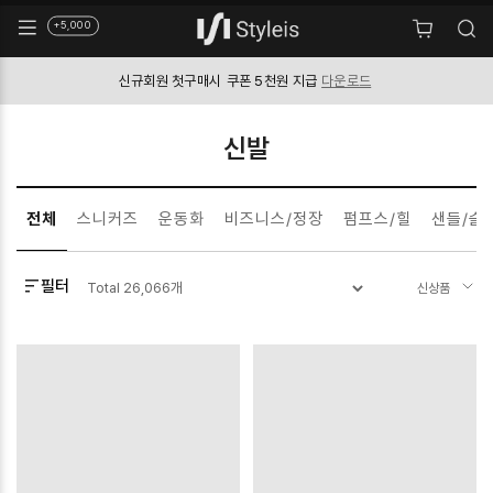
+5,000
신규회원 첫구매시
쿠폰 5천원 지급
다운로드
신발
전체
스니커즈
운동화
비즈니스/정장
펌프스/힐
샌들/슬
필터
Total
26,066
개