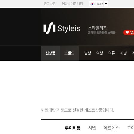
공지사항
명품시계판매점
KOR
신상품
브랜드
남성
여성
의류
가방
※ 판매량 기준으로 선정한 베스트상품입니다.
루이비통
샤넬
에르메스
고