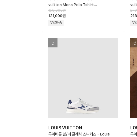
vuitton Mens Polo Tshirt…
vui
156,000원
279
131,000원
218
무료배송
무
5
6
LOUIS VUITTON
LO
루이비통 남/녀 클래식 스니커즈 - Louis
루이