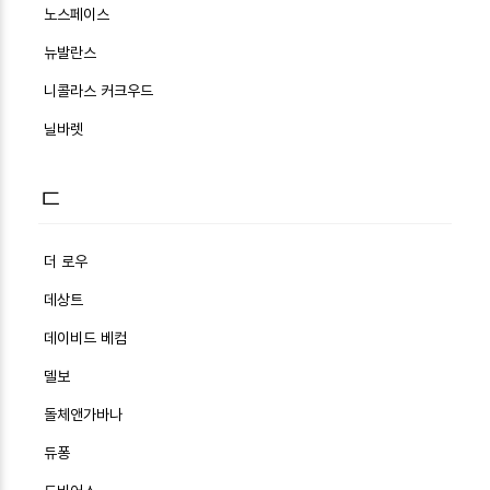
노스페이스
뉴발란스
니콜라스 커크우드
닐바렛
ㄷ
더 로우
데상트
데이비드 베컴
델보
돌체앤가바나
듀퐁