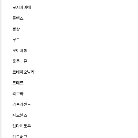
로저비비에
롤렉스
롱샴
루드
루이비통
룰루레몬
르네까오빌라
르메르
리모와
리프리젠트
릭오웬스
린다페로우
린드버그