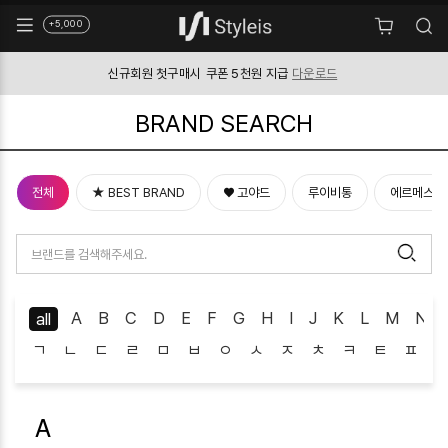
+5,000
신규회원 첫구매시
쿠폰 5천원 지급
다운로드
BRAND SEARCH
전체
★ BEST BRAND
♥ 고야드
루이비통
에르메스
A
B
C
D
E
F
G
H
I
J
K
L
M
N
all
ㄱ
ㄴ
ㄷ
ㄹ
ㅁ
ㅂ
ㅇ
ㅅ
ㅈ
ㅊ
ㅋ
ㅌ
ㅍ
A