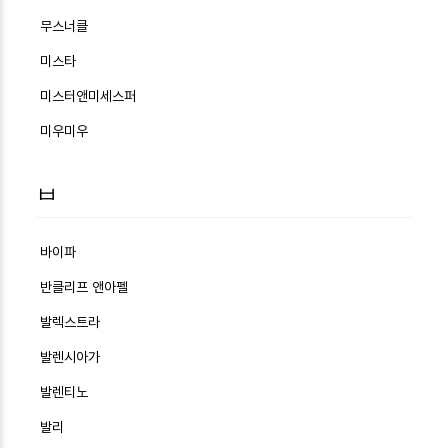
무스너클
미스타
미스터앤미세스퍼
미우미우
ㅂ
바이파
반클리프 앤아펠
발렉스트라
발렌시아가
발렌티노
발리