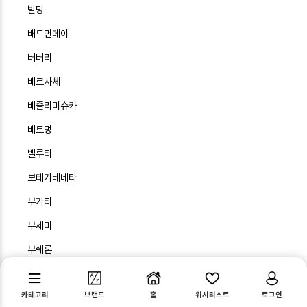
발망
배드먼데이
버버리
베르사체
베즐리미슈카
베트멍
벨루티
보테가베네타
부가티
부세미
부쉐론
부첼라티
카테고리
브랜드
홈
위시리스트
로그인
불가리