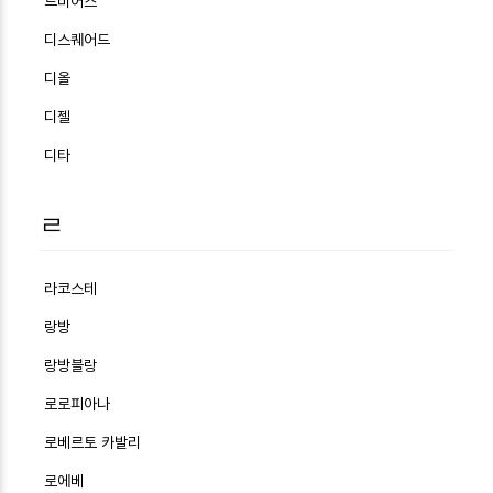
드비어스
디스퀘어드
디올
디젤
디타
ㄹ
라코스테
랑방
랑방블랑
로로피아나
로베르토 카발리
로에베