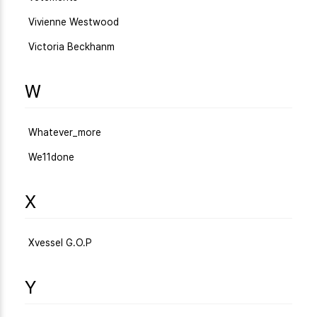
Vivienne Westwood
Victoria Beckhanm
W
Whatever_more
We11done
X
Xvessel G.O.P
Y