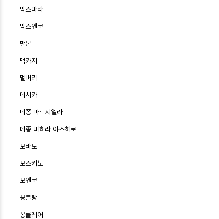
막스마라
막스앤코
말본
맥카지
멀버리
메시카
메종 마르지엘라
메종 미하라 야스히로
모바도
모스키노
모앤코
몽블랑
몽클레어