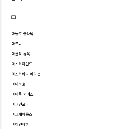
ㅁ
마놀로 블라닉
마르니
마를리 뉴욕
마스터마인드
마스터바니 에디션
마이바흐
마이클 코어스
마크앤로나
마크제이콥스
마하앤마하