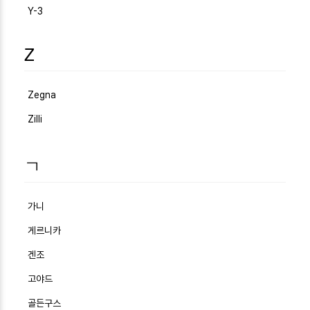
Y-3
Z
Zegna
Zilli
ㄱ
가니
게르니카
겐조
고야드
골든구스