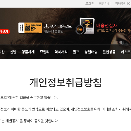
로그인
회원가입
장바구니(
0
지갑
신발
명품시계
쥬얼리
악세서리
골프
당일배송
할인상품
베스트
개인정보취급방침
보호"에 관한 법률을 준수하고 있습니다.
보가 어떠한 용도와 방식으로 이용되고 있으며, 개인정보보호를 위해 어떠한 조치가 취해
는 개별공지)을 통하여 공지할 것입니다.