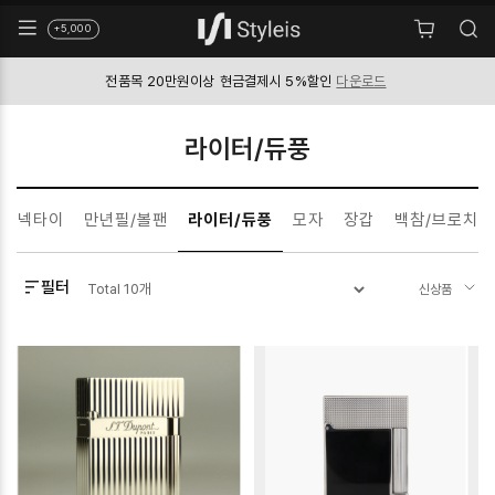
+5,000
전품목 20만원이상
현금결제시 5%할인
다운로드
라이터/듀풍
넥타이
만년필/볼팬
라이터/듀풍
모자
장갑
백참/브로치
필터
Total
10
개