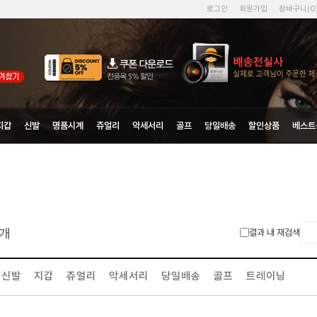
로그인
회원가입
장바구니(
0
지갑
신발
명품시계
쥬얼리
악세서리
골프
당일배송
할인상품
베스트
개
결과 내 재검색
신발
지갑
쥬얼리
악세서리
당일배송
골프
트레이닝