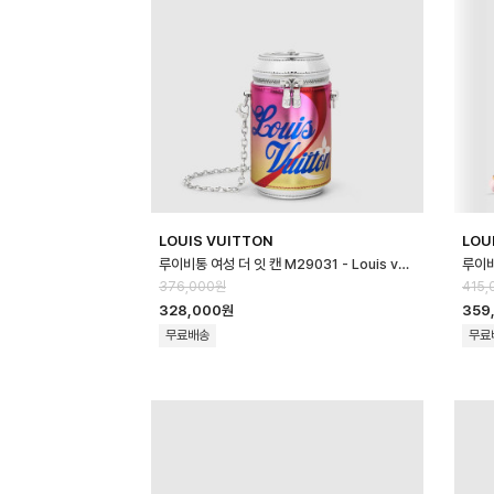
LOUIS VUITTON
LOU
루이비통 여성 더 잇 캔 M29031 - Louis vuitton Womens The It…
376,000원
415,
328,000원
359
무료배송
무료