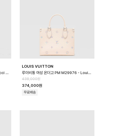
LOUIS VUITTON
구찌 여성 재키 플랩 라지 크로스 백 - Gucci Womens Jackie Flap La…
루이비통 여성 온더고 PM M29976 - Louis vuitton Womens On th…
438,000원
374,000원
무료배송