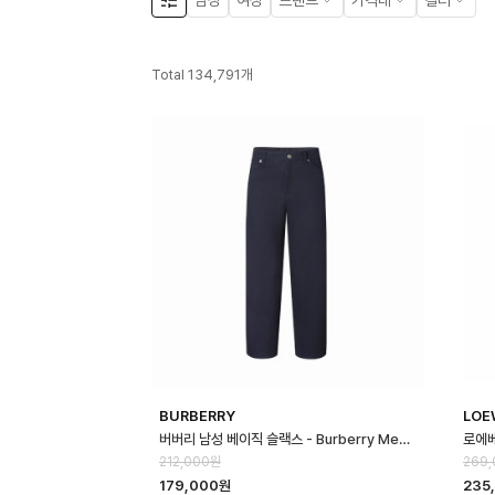
남성
여성
브랜드
가격대
컬러
Total
134,791
개
BURBERRY
LOE
버버리 남성 베이직 슬랙스 - Burberry Mens Basic Slacks - buc1…
212,000원
269
179,000원
235