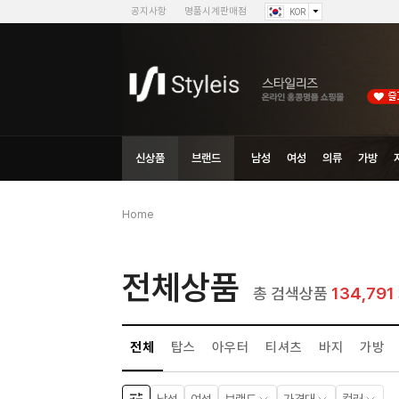
공지사항
명품시계판매점
KOR
신상품
브랜드
남성
여성
의류
가방
Home
전체상품
134,791
총 검색상품
전체
탑스
아우터
티셔츠
바지
가방