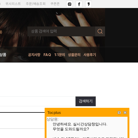
)
위시리스트
주문/배송조회
쿠폰존
상품
공지사항
FAQ
1:1문의
상품문의
사용후기
검색하기
Tocplus