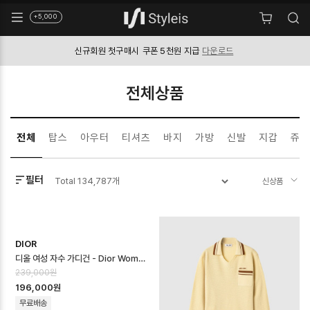
+5,000
신규회원 첫구매시
쿠폰 5천원 지급
다운로드
전체상품
전체
탑스
아우터
티셔츠
바지
가방
신발
지갑
쥬얼
필터
Total
134,787
개
DIOR
디올 여성 자수 가디건 - Dior Womens Embroidered Cardigan - …
239,000원
196,000원
무료배송