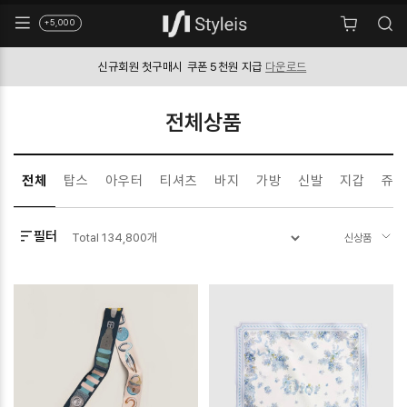
+5,000
신규회원 첫구매시
쿠폰 5천원 지급
다운로드
전체상품
전체
탑스
아우터
티셔츠
바지
가방
신발
지갑
쥬얼
필터
Total
134,800
개