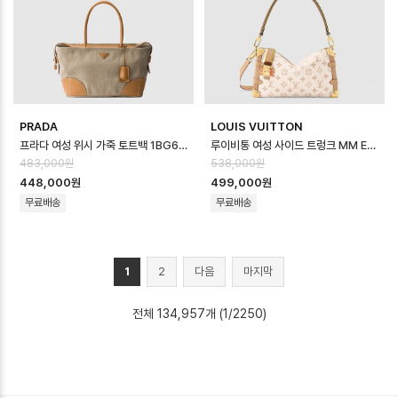
PRADA
LOUIS VUITTON
프라다 여성 위시 가죽 토트백 1BG659 - Prada Womens Leather Tot…
루이비통 여성 사이드 트렁크 MM EW LV 크래프티 M29913 - Louis vuitt…
483,000원
538,000원
448,000원
499,000원
무료배송
무료배송
1
2
다음
마지막
전체 134,957개 (1/2250)