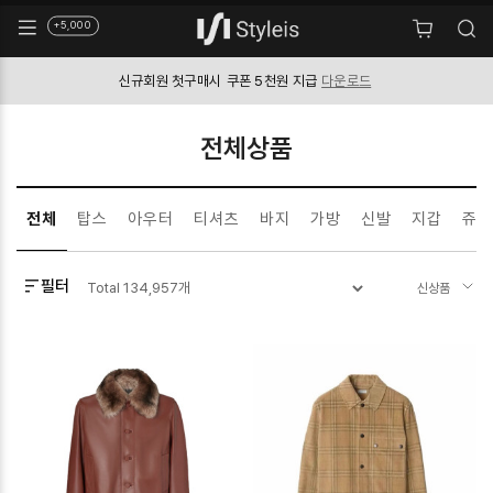
+5,000
신규회원 첫구매시
쿠폰 5천원 지급
다운로드
전체상품
전체
탑스
아우터
티셔츠
바지
가방
신발
지갑
쥬얼
필터
Total
134,957
개