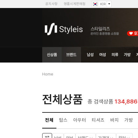
공지사항
명품시계판매점
KOR
신상품
브랜드
남성
여성
의류
가방
Home
전체상품
134,886
총 검색상품
전체
탑스
아우터
티셔츠
바지
가방