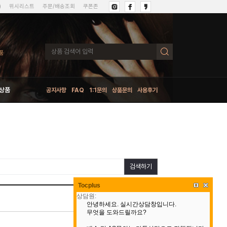
)
위시리스트
주문/배송조회
쿠폰존
상품
공지사항
FAQ
1:1문의
상품문의
사용후기
검색하기
Tocplus