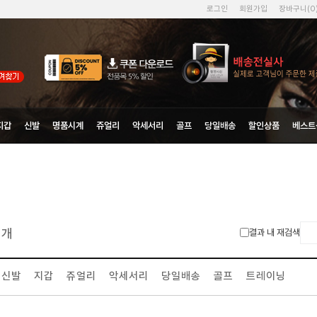
로그인
회원가입
장바구니(
0
지갑
신발
명품시계
쥬얼리
악세서리
골프
당일배송
할인상품
베스트
개
결과 내 재검색
신발
지갑
쥬얼리
악세서리
당일배송
골프
트레이닝