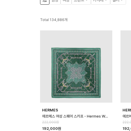
남성
여성
브랜드
가격대
컬러
Total
134,886
개
HERMES
HER
에르메스 여성 스퀘어 스카프 - Hermes Womens Square Scarf - acc…
222,000원
222,
192,000원
192