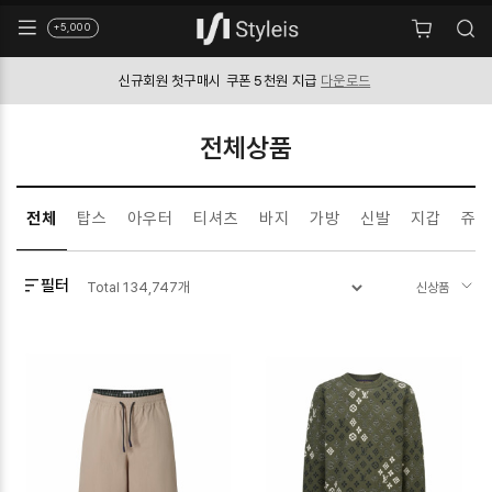
+5,000
신규회원 첫구매시
쿠폰 5천원 지급
다운로드
전체상품
전체
탑스
아우터
티셔츠
바지
가방
신발
지갑
쥬얼
필터
Total
134,747
개