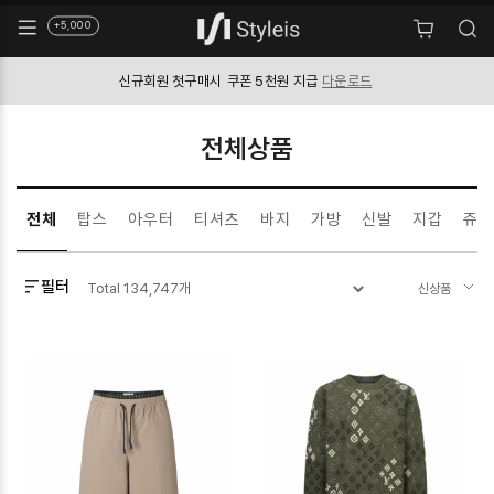
+5,000
신규회원 첫구매시
쿠폰 5천원 지급
다운로드
전체상품
전체
탑스
아우터
티셔츠
바지
가방
신발
지갑
쥬얼
필터
Total
134,747
개