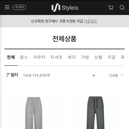
+5,000
신규회원 첫구매시
쿠폰 5천원 지급
다운로드
전체상품
전체
탑스
아우터
티셔츠
바지
가방
신발
지갑
쥬얼
필터
Total
134,830
개