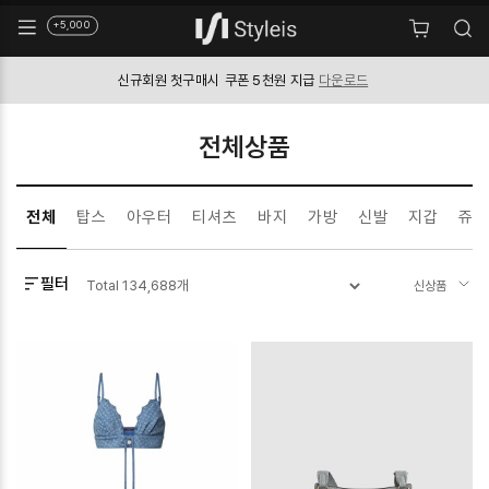
+5,000
신규회원 첫구매시
쿠폰 5천원 지급
다운로드
전체상품
전체
탑스
아우터
티셔츠
바지
가방
신발
지갑
쥬얼
필터
Total
134,688
개