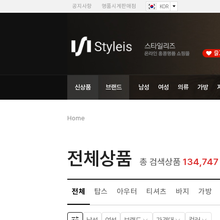
공지사항
명품시계판매점
KOR
신상품
브랜드
남성
여성
의류
가방
Home
전체상품
134,747
총 검색상품
전체
탑스
아우터
티셔츠
바지
가방