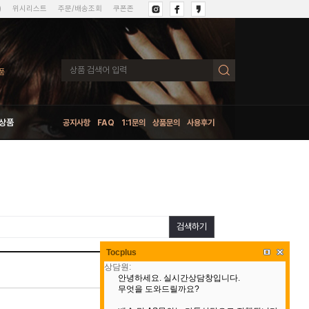
)
위시리스트
주문/배송조회
쿠폰존
상품
공지사항
FAQ
1:1문의
상품문의
사용후기
검색하기
Tocplus