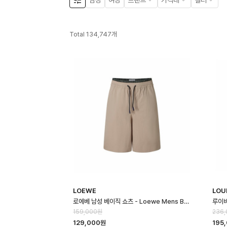
남성
여성
브랜드
가격대
컬러
Total
134,747
개
LOEWE
LOU
로에베 남성 베이직 쇼츠 - Loewe Mens Basic Shorts - loc16667…
159,000원
236
129,000원
195