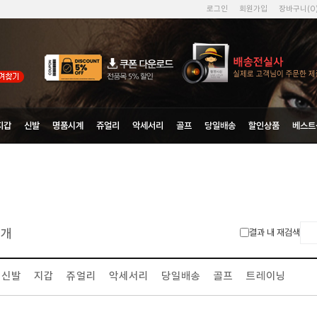
로그인
회원가입
장바구니(
0
지갑
신발
명품시계
쥬얼리
악세서리
골프
당일배송
할인상품
베스트
개
결과 내 재검색
신발
지갑
쥬얼리
악세서리
당일배송
골프
트레이닝