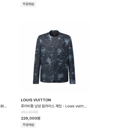
무료배송
LOUIS VUITTON
프라다 남성 블루종 재킷 - Prada Mens Blouson Jacket - prc166…
루이비통 남성 칼라리스 재킷 - Louis vuitton Mens Embellished C…
262,000원
229,000원
무료배송