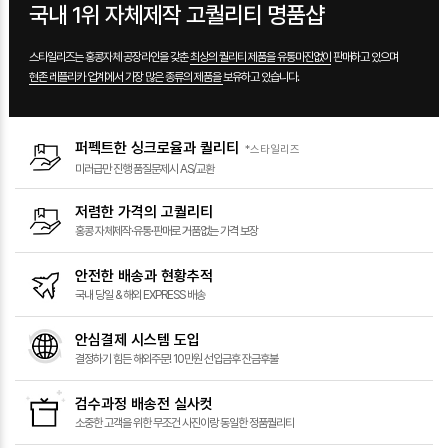
국내 1위 자체제작 고퀄리티 명품샵
스타일리즈는 홍콩자체 공장라인을 갖춘
최상의 퀄리티 제품을 유통마진없이
판매하고 있으며
현존 레플리카 업계에서 가장 많은 종류의 제품을
보유하고 있습니다.
퍼펙트한 싱크로율과 퀄리티
*스타일리즈
미러급만 진행
품질문제시 AS/교환
저렴한 가격의 고퀄리티
홍콩 자체제작·유통·판매로
거품없는 가격 보장
안전한 배송과 현황추적
국내 당일 &
해외 EXPRESS 배송
안심결제 시스템 도입
결정하기 힘든 해외주문!
10만원 선입금후 잔금후불
검수과정 배송전 실사컷
소중한 고객을 위한
무조건 사진이랑 동일한 정품퀄리티