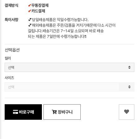
결제방식
✔
무통장결제
✔
카드결제
특이사항
💕당일배송제품은 익일수령가능합니다.
💕해외배송제품은 주문/검품을 거치기때문에 다소 시간이
걸립니다.배송기간은 7~14일 소요되며 바로 배송
되는 제품은 7일만에 수령가능합니다❗❕
선택옵션
컬러
사이즈
바로구매
장바구니