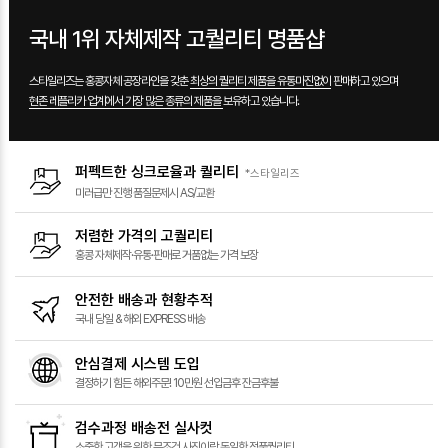
국내 1위 자체제작 고퀄리티 명품샵
스타일리즈는 홍콩자체 공장라인을 갖춘
최상의 퀄리티 제품을 유통마진없이
판매하고 있으며
현존 레플리카 업계에서 가장 많은 종류의 제품을
보유하고 있습니다.
퍼펙트한 싱크로율과 퀄리티
*스타일리즈
미러급만 진행
품질문제시 AS/교환
저렴한 가격의 고퀄리티
홍콩 자체제작·유통·판매로
거품없는 가격 보장
안전한 배송과 현황추적
국내 당일 &
해외 EXPRESS 배송
안심결제 시스템 도입
결정하기 힘든 해외주문!
10만원 선입금후 잔금후불
검수과정 배송전 실사컷
소중한 고객을 위한
무조건 사진이랑 동일한 정품퀄리티