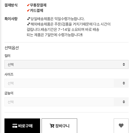
결제방식
✔
무통장결제
✔
카드결제
특이사항
💕당일배송제품은 익일수령가능합니다.
💕해외배송제품은 주문/검품을 거치기때문에 다소 시간이
걸립니다.배송기간은 7~14일 소요되며 바로 배송
되는 제품은 7일만에 수령가능합니다❗❕
선택옵션
컬러
사이즈
굽높이
바로구매
장바구니