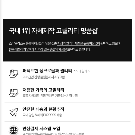
국내 1위 자체제작 고퀄리티 명품샵
스타일리즈는 홍콩자체 공장라인을 갖춘
최상의 퀄리티 제품을 유통마진없이
판매하고 있으며
현존 레플리카 업계에서 가장 많은 종류의 제품을
보유하고 있습니다.
퍼펙트한 싱크로율과 퀄리티
*스타일리즈
미러급만 진행
품질문제시 AS/교환
저렴한 가격의 고퀄리티
홍콩 자체제작·유통·판매로
거품없는 가격 보장
안전한 배송과 현황추적
국내 당일 &
해외 EXPRESS 배송
안심결제 시스템 도입
결정하기 힘든 해외주문!
10만원 선입금후 잔금후불