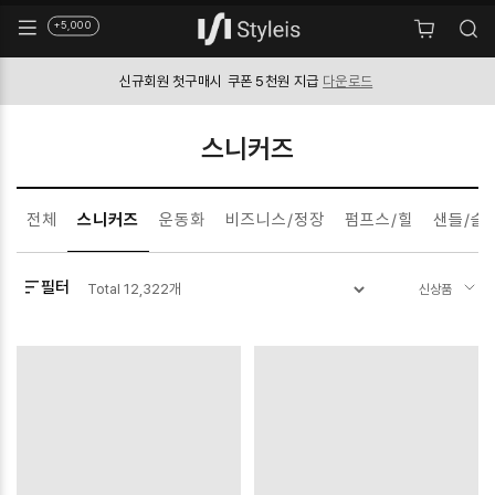
+5,000
신규회원 첫구매시
쿠폰 5천원 지급
다운로드
스니커즈
전체
스니커즈
운동화
비즈니스/정장
펌프스/힐
샌들/슬
필터
Total
12,322
개